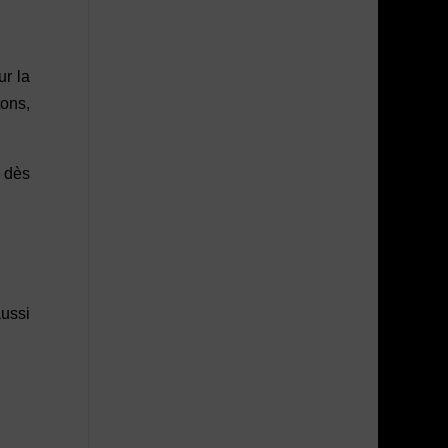
ur la
tons,
x dès
aussi