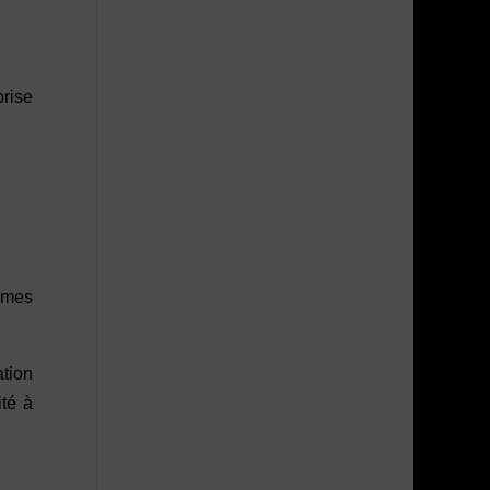
prise
tômes
ation
ité à