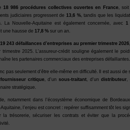
se
18 986 procédures collectives ouvertes en France
, soi
nts judiciaires progressent de
13,6 %
, tandis que les liquida
res. La Nouvelle-Aquitaine est également concernée, avec
1
oit une hausse de
17,8 %
sur un an.
c
19 243 défaillances d’entreprises au premier trimestre 2026
 trimestre 2025. L’assureur-crédit souligne également le poi
 chaîne les partenaires commerciaux des entreprises défaillantes
nc pas seulement d’être elle-même en difficulté. Il est aussi de 
n
fournisseur critique
, d’un
sous-traitant
, d’un
distributeur
,
naire stratégique.
onde, notamment dans l’écosystème économique de Bordeaux
Aquitaine, l’enjeu est concret : repérer suffisamment tôt les si
r la trésorerie, sécuriser les contrats et éviter que la proc
ivité.