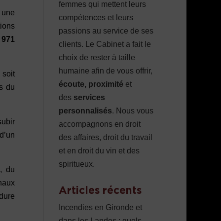
femmes qui mettent leurs
t une
compétences et leurs
tions
passions au service de ses
 971
clients. Le Cabinet a fait le
choix de rester à taille
humaine afin de vous offrir,
, soit
écoute, proximité
et
ds du
des
services
.
personnalisés
. Nous vous
subir
accompagnons en droit
 d’un
des affaires, droit du travail
et en droit du vin et des
spiritueux.
, du
gnaux
Articles récents
édure
Incendies en Gironde et
dans les Landes : quels