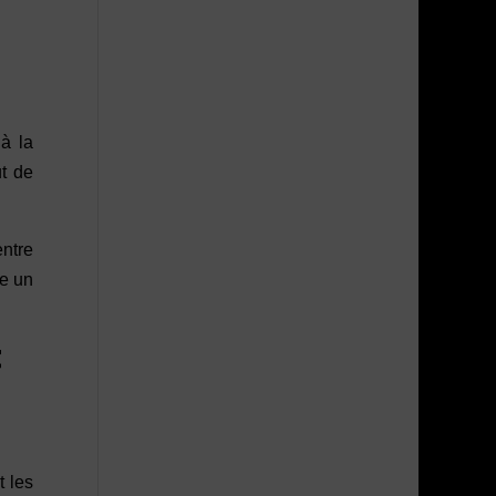
 à la
t de
entre
re un
t
t les