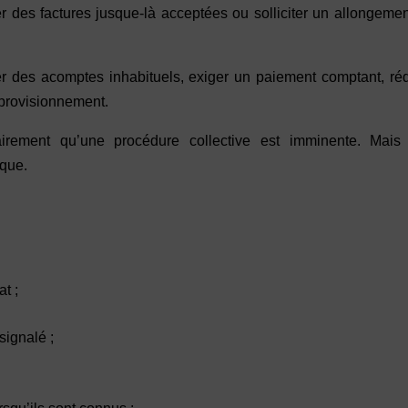
ter des factures jusque-là acceptées ou solliciter un allongeme
r des acomptes inhabituels, exiger un paiement comptant, réd
provisionnement.
irement qu’une procédure collective est imminente. Mais 
sque.
t ;
signalé ;