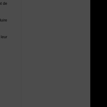
nt de
uire
leur