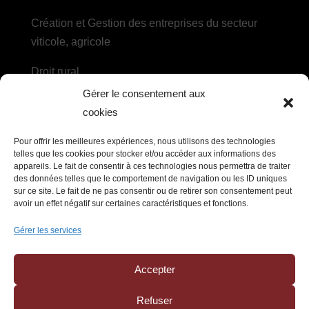
Création et Gestion des entreprises du secteur
viticole, agricole
Droit rural
Gérer le consentement aux
Droit des sociétés agricoles et des coopératives
cookies
DROIT DU TRAVAIL
Pour offrir les meilleures expériences, nous utilisons des technologies
telles que les cookies pour stocker et/ou accéder aux informations des
appareils. Le fait de consentir à ces technologies nous permettra de traiter
Recrutement, embauche et contrat de travail
des données telles que le comportement de navigation ou les ID uniques
sur ce site. Le fait de ne pas consentir ou de retirer son consentement peut
Litiges et ruptures du contrat de travail, relations
avoir un effet négatif sur certaines caractéristiques et fonctions.
collectives
Gérer les services
Prévention des risques et protection sociale
Accepter
Refuser
Politique de confidentialité
–
Mentions légales