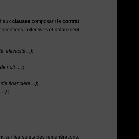
if aux
clauses
composant le
contrat
onventions collectives et notamment
té, efficacité…)
;
l de nuit …)
;
artie financière…)
;
té…)
;
t sur les sujets des rémunérations,