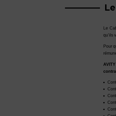
Le
Le Cab
qu’ils 
Pour qu
rémuné
AVITY 
contra
Cont
Cont
Cont
Cont
Cont
Cont