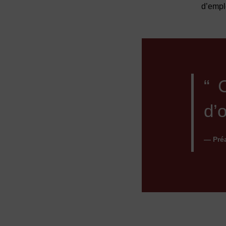
d’empl
“ 
d’
— Préa