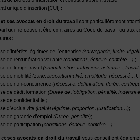
rat unique d’insertion [CUI] ;
et ses avocats en droit du travail
sont particulièrement attent
vail
qui ne peuvent être contraires au Code du travail ou aux c
utres :
se d’intérêts légitimes de l’entreprise
(sauvegarde, limite, légali
se de rémunération variable
(conditions, échelle, contrôle…)
;
se de temps travail
(annualisation, forfait jour,
astreintes, travai
se de mobilité
(zone, proportionnalité, amplitude, nécessité…)
;
se de non-concurrence
(nécessité, délimitation, durée, contrep
se de dédit formation
(Durée de l’obligation, pénalité, indemni
se de confidentialité ;
se d’exclusivité
(intérêt légitime, proportion, justification…)
;
se de garantie d’emploi
(Durée, pénalité)
;
se de participation
(conditions, échelle, contrôle…)
;
et ses avocats en droit du travail
vous conseillent égalemen