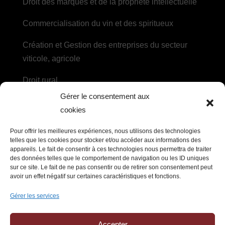
Droit des marques et de la propriété intellectuelle
Commercialisation du vin et des spiritueux
Création et Gestion des entreprises du secteur
viticole, agricole
Droit rural
Gérer le consentement aux
Droit des sociétés agricoles et des coopératives
cookies
DROIT DU TRAVAIL
Pour offrir les meilleures expériences, nous utilisons des technologies
telles que les cookies pour stocker et/ou accéder aux informations des
appareils. Le fait de consentir à ces technologies nous permettra de traiter
Recrutement, embauche et contrat de travail
des données telles que le comportement de navigation ou les ID uniques
sur ce site. Le fait de ne pas consentir ou de retirer son consentement peut
Litiges et ruptures du contrat de travail, relations
avoir un effet négatif sur certaines caractéristiques et fonctions.
collectives
Gérer les services
Prévention des risques et protection sociale
Accepter