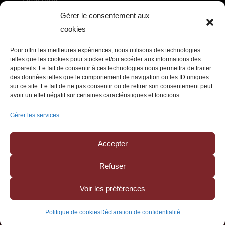
Gérer le consentement aux
Droit des sociétés agricoles et des coopératives
cookies
DROIT DU TRAVAIL
Pour offrir les meilleures expériences, nous utilisons des technologies
telles que les cookies pour stocker et/ou accéder aux informations des
appareils. Le fait de consentir à ces technologies nous permettra de traiter
Recrutement, embauche et contrat de travail
des données telles que le comportement de navigation ou les ID uniques
sur ce site. Le fait de ne pas consentir ou de retirer son consentement peut
Litiges et ruptures du contrat de travail, relations
avoir un effet négatif sur certaines caractéristiques et fonctions.
collectives
Gérer les services
Prévention des risques et protection sociale
Accepter
Refuser
Politique de confidentialité
–
Mentions légales
Voir les préférences
Création : © Studio Mund – Développement : ©
Agence Inaativ
Politique de cookies
Déclaration de confidentialité