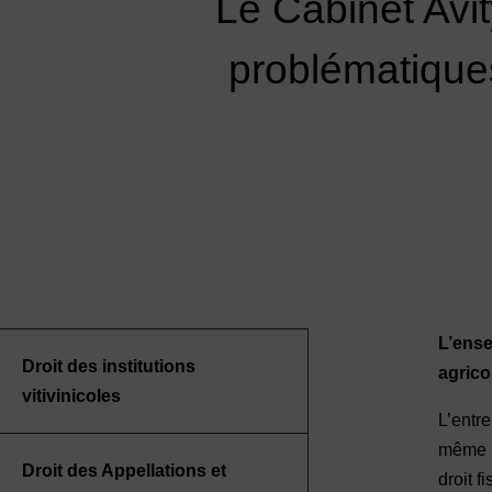
Le Cabinet Avit
problématiques 
L’ense
Droit des institutions
agrico
vitivinicoles
L’entr
même d
Droit des Appellations et
droit fi