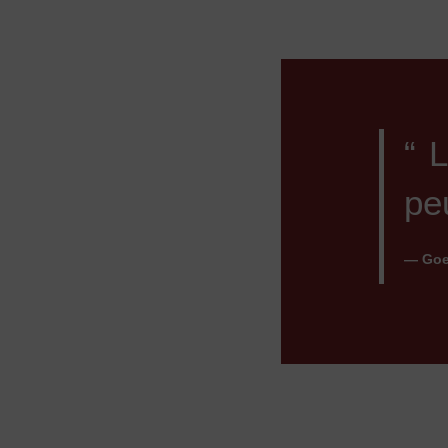
“ 
pe
— Goe