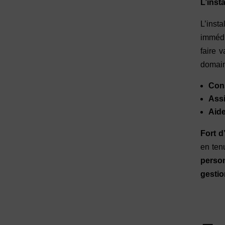
L’inst
L’insta
immédia
faire v
domain
Cons
Assi
Aide
Fort d
en ten
person
gestio