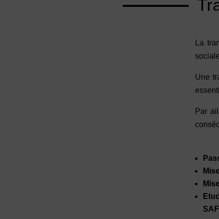
Tr
La tra
sociale
Une tr
essenti
Par ail
conséq
Pass
Mise
Mise
Etud
SAF