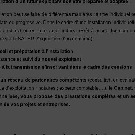
allation d’un futur exploitant doit être préparée et adaptée !
llation peut se faire de différentes manières : à titre individue
te ou progressive. Dans le cadre d’une installation individuelle
aloir direct ou en faire valoir indirect (Prêt à usage, location du
e via la SAFER, Acquisition d’un domaine)
eil et préparation à l’installation
stance et suivi du nouvel exploitant ;
 à la transmission s’inscrivant dans le cadre des cessions
’un réseau de partenaires compétents
(consultant en évaluat
ue d’exploitation ; notaires ; experts comptable….),
le Cabinet,
nalisée, vous propose des prestations complètes et un serv
n de vos projets et entreprises.