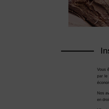
Ins
Vous ê
par le
écono
Nos av
en droi