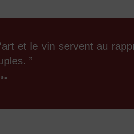
L’art et le vin servent au ra
uples. ”
the