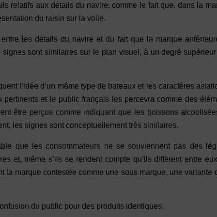
ils relatifs aux détails du navire, comme le fait que, dans la m
sentation du raisin sur la voile.
ntre les détails du navire et du fait que la marque antérieu
signes sont similaires sur le plan visuel, à un degré supérieur
quent l’idée d’un même type de bateaux et les caractères asiat
u pertinents et le public français les percevra comme des élé
euvent être perçus comme indiquant que les boissons alcoolisé
nt, les signes sont conceptuellement très similaires.
vable que les consommateurs ne se souviennent pas des lég
res et, même s’ils se rendent compte qu’ils diffèrent entre eu
oivent la marque contestée comme une sous marque, une variante 
confusion du public pour des produits identiques.