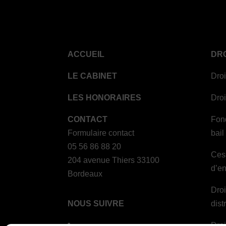
ACCUEIL
DRO
LE CABINET
Droi
LES HONORAIRES
Droi
CONTACT
Fon
Formulaire contact
bail
05 56 86 88 20
Cess
204 avenue Thiers 33100
d’en
Bordeaux
Droi
NOUS SUIVRE
dist
Dro