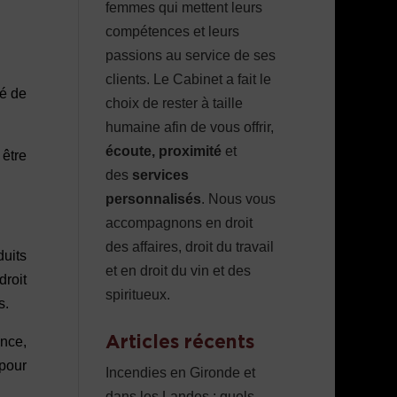
femmes qui mettent leurs
compétences et leurs
passions au service de ses
clients. Le Cabinet a fait le
gé de
choix de rester à taille
humaine afin de vous offrir,
écoute, proximité
et
être
des
services
personnalisés
. Nous vous
accompagnons en droit
des affaires, droit du travail
duits
et en droit du vin et des
droit
spiritueux.
s.
Articles récents
ance,
 pour
Incendies en Gironde et
dans les Landes : quels