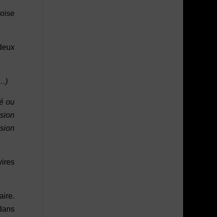
oise
 deux
(…)
té ou
usion
usion
vires
aire.
 dans