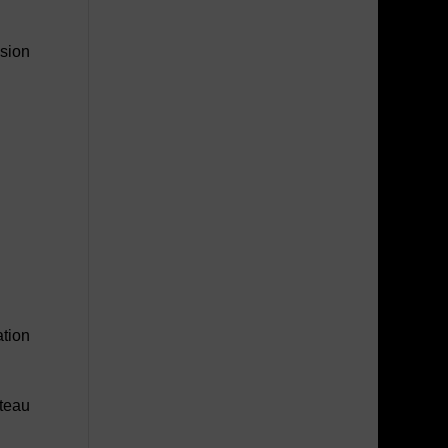
ssion
tion
âteau