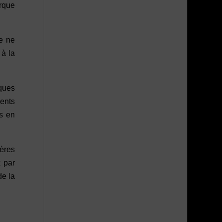
arque
re ne
 à la
iques
ments
es en
ères
x par
de la