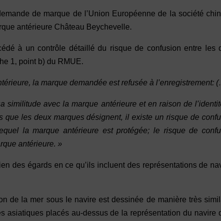
 demande de marque de l’Union Européenne de la société chin
arque antérieure Château Beychevelle.
cédé à un contrôle détaillé du risque de confusion entre les
aphe 1, point b) du RMUE.
antérieure, la marque demandée est refusée à l’enregistrement: 
a similitude avec la marque antérieure et en raison de l’identi
es que les deux marques désignent, il existe un risque de conf
 lequel la marque antérieure est protégée; le risque de conf
rque antérieure. »
bien des égards en ce qu’ils incluent des représentations de na
ion de la mer sous le navire est dessinée de manière très simil
ères asiatiques placés au-dessus de la représentation du navire