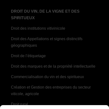
DROIT DU VIN, DE LA VIGNE ET DES
SPIRITUEUX
Droit des institutions vitivinicole
Droit des Appellations et signes distinctifs
géographiques
Droit de l’étiquetage
Droit des marques et de la propriété intellectuelle
Commercialisation du vin et des spiritueux
Création et Gestion des entreprises du secteur
viticole, agricole
Droit rural