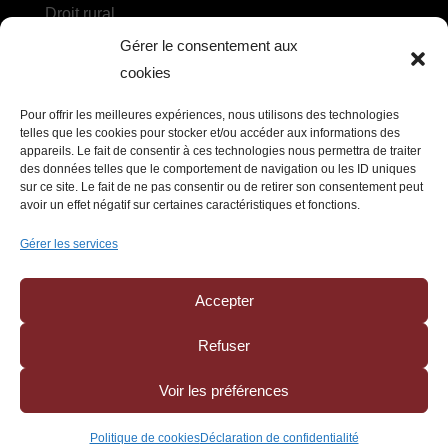
Droit rural
Gérer le consentement aux
Droit des sociétés agricoles et des coopératives
cookies
DROIT DU TRAVAIL
Pour offrir les meilleures expériences, nous utilisons des technologies
telles que les cookies pour stocker et/ou accéder aux informations des
appareils. Le fait de consentir à ces technologies nous permettra de traiter
Recrutement, embauche et contrat de travail
des données telles que le comportement de navigation ou les ID uniques
sur ce site. Le fait de ne pas consentir ou de retirer son consentement peut
Litiges et ruptures du contrat de travail, relations
avoir un effet négatif sur certaines caractéristiques et fonctions.
collectives
Gérer les services
Prévention des risques et protection sociale
Accepter
Refuser
Politique de confidentialité
–
Mentions légales
Voir les préférences
Création : © Studio Mund – Développement : ©
Agence Inaativ
Politique de cookies
Déclaration de confidentialité