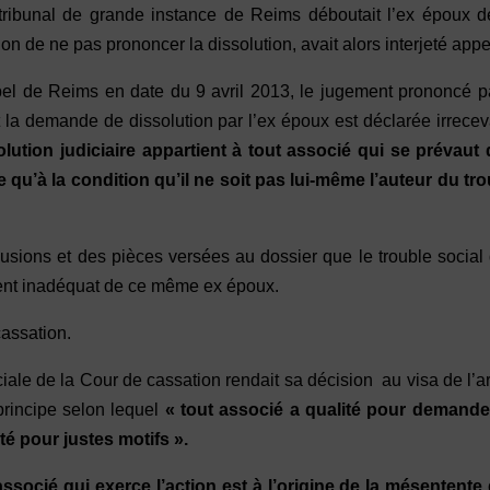
ribunal de grande instance de Reims déboutait l’ex époux d
ion de ne pas prononcer la dissolution, avait alors interjeté appe
pel de Reims en date du 9 avril 2013, le jugement prononcé p
 la demande de dissolution par l’ex époux est déclarée irrece
solution judiciaire appartient à tout associé qui se prévaut
e qu’à la condition qu’il ne soit pas lui-même l’auteur du tr
clusions et des pièces versées au dossier que le trouble social
ment inadéquat de ce même ex époux.
cassation.
e de la Cour de cassation rendait sa décision au visa de l’ar
principe selon lequel
« tout associé a qualité pour demande
été pour justes motifs ».
associé qui exerce l’action est à l’origine de la mésentente 