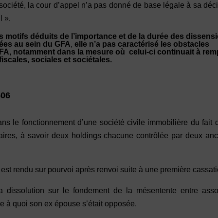
 société, la cour d’appel n’a pas donné de base légale à sa déc
l ».
es motifs déduits de l’importance et de la durée des dissens
iées au sein du GFA
,
elle n’a pas caractérisé les obstacles
A, notamment dans la mesure où celui-ci continuait à remp
fiscales, sociales et sociétales.
506
s le fonctionnement d’une société civile immobilière du fait 
aires, à savoir deux holdings chacune contrôlée par deux anc
il est rendu sur pourvoi après renvoi suite à une première cassati
é la dissolution sur le fondement de la mésentente entre ass
ce à quoi son ex épouse s’était opposée.