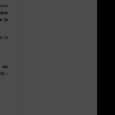
avoir
sque
de la
de la
e du
I) –