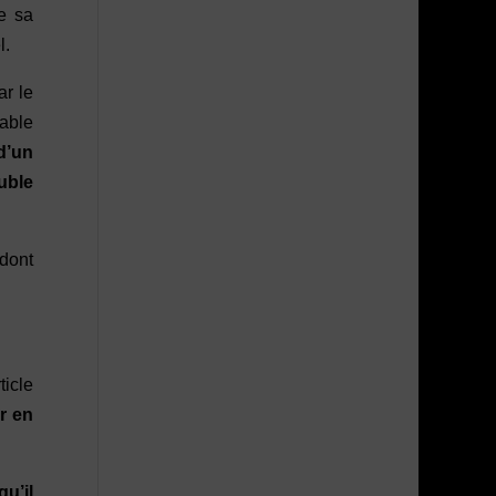
e sa
l.
ar le
vable
 d’un
ouble
 dont
ticle
r en
qu’il