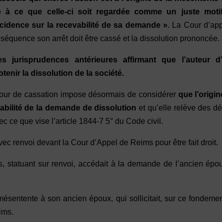
e à ce que celle-ci soit regardée comme un juste moti
incidence sur la recevabilité de sa demande »
. La Cour d’ap
onséquence son arrêt doit être cassé et la dissolution prononcée.
s jurisprudences antérieures affirmant que l’auteur d
enir la dissolution de la société.
 Cour de cassation impose désormais de considérer
que l’origi
vabilité de la demande de dissolution
et qu’elle relève des d
c ce que vise l’article 1844-7 5° du Code civil.
c renvoi devant la Cour d’Appel de Reims pour être fait droit.
, statuant sur renvoi, accédait à la demande de l’ancien épo
mésentente à son ancien époux, qui sollicitait, sur ce fondemen
ims.