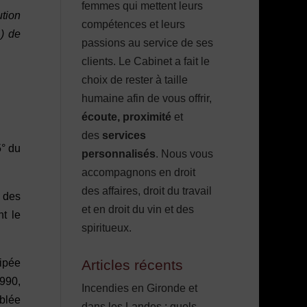
femmes qui mettent leurs
ution
compétences et leurs
) de
passions au service de ses
clients. Le Cabinet a fait le
choix de rester à taille
humaine afin de vous offrir,
écoute, proximité
et
des
services
5° du
personnalisés
. Nous vous
accompagnons en droit
des affaires, droit du travail
s des
et en droit du vin et des
nt le
spiritueux.
ipée
Articles récents
1990,
Incendies en Gironde et
mblée
dans les Landes : quels