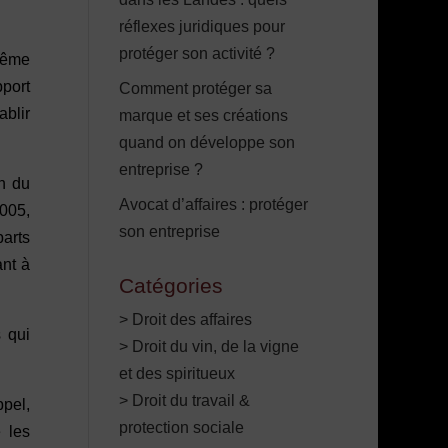
réflexes juridiques pour
protéger son activité ?
 même
pport
Comment protéger sa
ablir
marque et ses créations
quand on développe son
entreprise ?
on du
Avocat d’affaires : protéger
2005,
son entreprise
parts
ant à
Catégories
> Droit des affaires
 qui
> Droit du vin, de la vigne
et des spiritueux
> Droit du travail &
ppel,
protection sociale
 les