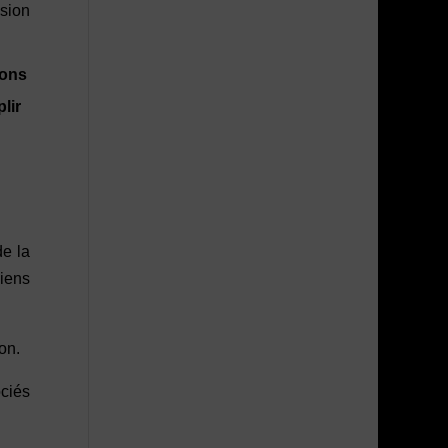
ision
ions
lir
de la
iens
on.
ociés