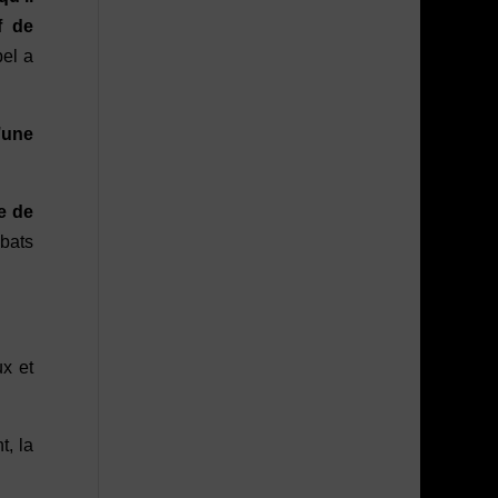
f de
pel a
’une
ne de
ébats
ux et
t, la