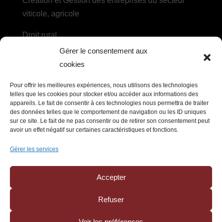
Création et Gestion des entreprises du secteur
viticole, agricole
Droit rural
Gérer le consentement aux
Droit des sociétés agricoles et des coopératives
cookies
DROIT DU TRAVAIL
Pour offrir les meilleures expériences, nous utilisons des technologies
telles que les cookies pour stocker et/ou accéder aux informations des
appareils. Le fait de consentir à ces technologies nous permettra de traiter
Recrutement, embauche et contrat de travail
des données telles que le comportement de navigation ou les ID uniques
sur ce site. Le fait de ne pas consentir ou de retirer son consentement peut
Litiges et ruptures du contrat de travail, relations
avoir un effet négatif sur certaines caractéristiques et fonctions.
collectives
Gérer les services
Prévention des risques et protection sociale
Accepter
Refuser
Politique de confidentialité
–
Mentions légales
Voir les préférences