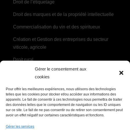
Droit de l’étiquetage
Droit des marques et de la propriété intellectuelle
Commercialisation du vin et des spiritueux
Création et Gestion des entreprises du secteur
viticole, agricole
Droit rural
Gérer le consentement aux
Droit des sociétés agricoles et des coopératives
cookies
DROIT DU TRAVAIL
Pour offrir les meilleures expériences, nous utilisons des technologies
telles que les cookies pour stocker et/ou accéder aux informations des
appareils. Le fait de consentir à ces technologies nous permettra de traiter
Recrutement, embauche et contrat de travail
des données telles que le comportement de navigation ou les ID uniques
sur ce site. Le fait de ne pas consentir ou de retirer son consentement peut
Litiges et ruptures du contrat de travail, relations
avoir un effet négatif sur certaines caractéristiques et fonctions.
collectives
Gérer les services