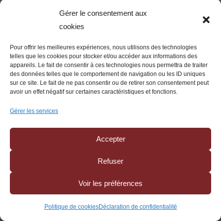
particulières imputables au mandant, ou lorsque
Gérer le consentement aux
l’agent cède à un tiers, avec l’accord du mandant,
cookies
les droits et obligations qu’il détient en vertu du
Pour offrir les meilleures expériences, nous utilisons des technologies
contrat d’agence.
telles que les cookies pour stocker et/ou accéder aux informations des
appareils. Le fait de consentir à ces technologies nous permettra de traiter
La faute grave est donc l’un des rares moyens
des données telles que le comportement de navigation ou les ID uniques
sur ce site. Le fait de ne pas consentir ou de retirer son consentement peut
permettant au mandant de rompre sans indemnité.
avoir un effet négatif sur certaines caractéristiques et fonctions.
Mais elle est strictement appréciée. Elle doit être
Gérer les services
suffisamment sérieuse pour porter atteinte à la
finalité commune du mandat d’intérêt commun et
Accepter
rendre impossible le maintien du lien contractuel.
Les documents fournis rappellent cette définition
Refuser
classique de la faute grave et soulignent que le
mandant doit en rapporter la preuve.
Voir les préférences
La jurisprudence récente renforce encore la
Politique de cookies
Déclaration de confidentialité
vigilance à avoir.
Dans un arrêt du 4 décembre