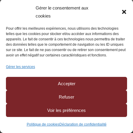
société ;
Gérer le consentement aux
si les supports numériques sont transférables.
cookies
À défaut, l’acquéreur peut se trouver propriétaire
Pour offrir les meilleures expériences, nous utilisons des technologies
telles que les cookies pour stocker et/ou accéder aux informations des
d’une marque verbale, mais sans maîtrise
appareils. Le fait de consentir à ces technologies nous permettra de traiter
complète de l’identité visuelle qui fait sa valeur
des données telles que le comportement de navigation ou les ID uniques
sur ce site. Le fait de ne pas consentir ou de retirer son consentement peut
commerciale.
avoir un effet négatif sur certaines caractéristiques et fonctions.
Gérer les services
V. Les conséquences fiscales de la cession d’une
marque
1. La marque peut constituer un
Accepter
élément de l’actif immobilisé
Refuser
Sur le plan fiscal, la marque peut constituer un
élément de l’actif incorporel immobilisé de
Voir les préférences
l’entreprise. Le régime applicable dépend
notamment de son mode d’acquisition, de son
Politique de cookies
Déclaration de confidentialité
exploitation et de la qualité du cédant.