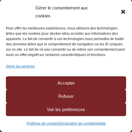
vignoble ou la recherche d’un investisseur ne se
Gérer le consentement aux
réalisent pas toujours sur trois ou cinq ans.
cookies
Un plan sur une durée longue ne doit toutefois pas
Pour offrir les meilleures expériences, nous utilisons des technologies
être conçu comme un simple étalement
telles que les cookies pour stocker et/ou accéder aux informations des
appareils. Le fait de consentir à ces technologies nous permettra de traiter
automatique de la dette. Il doit reposer sur des
des données telles que le comportement de navigation ou les ID uniques
hypothèses crédibles :
sur ce site. Le fait de ne pas consentir ou de retirer son consentement peut
avoir un effet négatif sur certaines caractéristiques et fonctions.
chiffre d’affaires réaliste ;
Gérer les services
marges vérifiables ;
charges maîtrisées ;
Accepter
financement de la campagne courante ;
maintien des actifs indispensables ;
Refuser
capacité d’investissement minimale ;
gouvernance stabilisée ;
Voir les préférences
relation bancaire clarifiée ;
effort éventuel des associés ;
Politique de cookies
Déclaration de confidentialité
prévisionnel prudent.