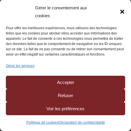
Après l’ouverture d’une procédure, les poursuites
Gérer le consentement aux
individuelles sont encadrées. Une action mal
cookies
engagée peut être irrecevable ou inefficace. Il est
Pour offrir les meilleures expériences, nous utilisons des technologies
donc recommandé de procéder à une analyse
telles que les cookies pour stocker et/ou accéder aux informations des
préalable avant toute mise en demeure, résiliation,
appareils. Le fait de consentir à ces technologies nous permettra de traiter
des données telles que le comportement de navigation ou les ID uniques
suspension ou action judiciaire.
sur ce site. Le fait de ne pas consentir ou de retirer son consentement peut
avoir un effet négatif sur certaines caractéristiques et fonctions.
X. Procédures collectives 2026 : les 10 réflexes à
adopter
Gérer les services
Pour limiter le risque lié à la défaillance d’un
partenaire commercial, les entreprises peuvent
Accepter
mettre en place une méthode simple :
Suivre les retards de paiement dès le premier
Refuser
incident significatif.
Voir les préférences
Fixer des plafonds d’encours réalistes et les
faire respecter.
Politique de cookies
Déclaration de confidentialité
Vérifier l’acceptation des CGV et de la clause